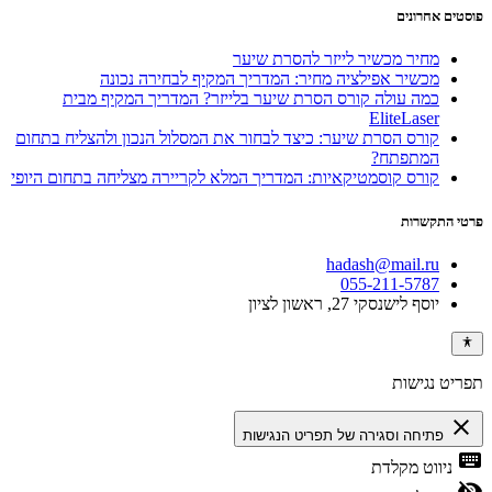
פוסטים אחרונים
מחיר מכשיר לייזר להסרת שיער
מכשיר אפילציה מחיר: המדריך המקיף לבחירה נכונה
כמה עולה קורס הסרת שיער בלייזר? המדריך המקיף מבית
EliteLaser
קורס הסרת שיער: כיצד לבחור את המסלול הנכון ולהצליח בתחום
המתפתח?
קורס קוסמטיקאיות: המדריך המלא לקריירה מצליחה בתחום היופי
פרטי התקשרות
hadash@mail.ru
055-211-5787
יוסף לישנסקי 27, ראשון לציון
תפריט נגישות
close
פתיחה וסגירה של תפריט הנגישות
keyboard
ניווט מקלדת
visibility_off