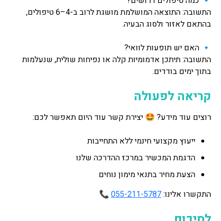
🔹 כמה טיפולים דרושים?
התשובה: התוצאה המושלמת מושגת לרוב ב-4–6 טיפולים,
בהתאם לאזור ולסוג הבעיה.
🔹 האם יש תופעות לוואי?
התשובה: תיתכן אדמומיות קלה או נפיחות שולית, שנעלמות
בתוך ימים בודדים.
קריאה לפעולה
רוצים עוד מידע? 🤩 יצירת קשר עוד היום תאפשר לכם:
ייעוץ מקצועי חינמי ללא התחייבות
הדגמת המכשיר במרכז ההדרכה שלנו
הצעת מחיר בתנאי מימון נוחים
התקשרו אלינו:
055-211-5787
📞
לסיכום