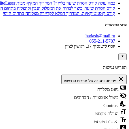
כמה עולה קורס הסרת שיער בלייזר? המדריך המקיף מבית EliteLaser
קורס הסרת שיער: כיצד לבחור את המסלול הנכון ולהצליח בתחום 
קורס קוסמטיקאיות: המדריך המלא לקריירה מצליחה בתחום היופי
פרטי התקשרות
hadash@mail.ru
055-211-5787
יוסף לישנסקי 27, ראשון לציון
תפריט נגישות
close
פתיחה וסגירה של תפריט הנגישות
keyboard
ניווט מקלדת
visibility_off
ביטול אנימציות / הבהובים
nights_stay
Contrast
format_size
הגדלת טקסט
text_fields
הקטנת טקסט
font_download