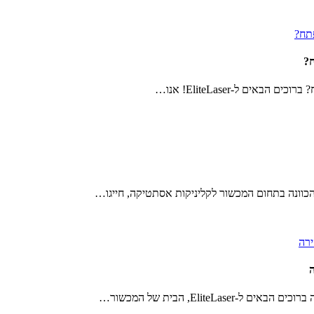
ח?
ם ל-EliteLaser! אנו…
הכוונה בתחום המכשור לקליניקות אסתטיקה, חייגו…
ה
Elite, הבית של המכשור…