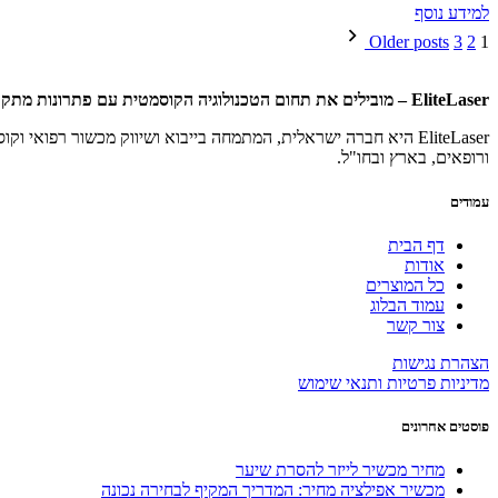
למידע נוסף
Posts
Older posts
3
2
1
pagination
EliteLaser – מובילים את תחום הטכנולוגיה הקוסמטית עם פתרונות מתקדמים
EliteLaser היא חברה ישראלית, המתמחה בייבוא ושיווק מכשור רפו
ורופאים, בארץ ובחו"ל.
עמודים
דף הבית
אודות
כל המוצרים
עמוד הבלוג
צור קשר
הצהרת נגישות
מדיניות פרטיות ותנאי שימוש
פוסטים אחרונים
מחיר מכשיר לייזר להסרת שיער
מכשיר אפילציה מחיר: המדריך המקיף לבחירה נכונה