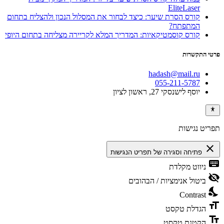
EliteLaser
קורס הסרת שיער: כיצד לבחור את המסלול הנכון ולהצליח בתחום
המתפתח?
קורס קוסמטיקאיות: המדריך המלא לקריירה מצליחה בתחום היופי
פרטי התקשרות
hadash@mail.ru
055-211-5787
יוסף לישנסקי 27, ראשון לציון
תפריט נגישות
close
פתיחה וסגירה של תפריט הנגישות
keyboard
ניווט מקלדת
visibility_off
ביטול אנימציות / הבהובים
nights_stay
Contrast
format_size
הגדלת טקסט
text_fields
הקטנת טקסט