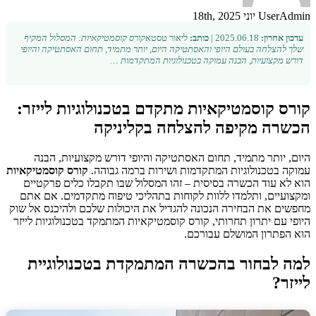
UserAdmin
יוני 18th, 2025
עדכון אחרון:
2025.06.18 |
כותב:
ליאור טסטא
קורס קוסמטיקאיות: המסלול המקיף
שלך להצלחה בעולם היופי והאסתטיקה היום, יותר מתמיד, תחום האסתטיקה והיופי
דורש מקצועיות, הבנה עמוקה בטכנולוגיות המתקדמות …
קורס קוסמטיקאיות מתקדם בטכנולוגיות לייזר:
הכשרה מקיפה להצלחה בקליניקה
היום, יותר מתמיד, תחום האסתטיקה והיופי דורש מקצועיות, הבנה
עמוקה בטכנולוגיות המתקדמות ושירות ברמה גבוהה.
קורס קוסמטיקאיות
הוא לא עוד הכשרה בסיסית – זהו המסלול שבו תקבלו כלים פרקטיים
ומקצועיים, ותלמדו ללוות לקוחות בתהליכי טיפוח מתקדמים. אם אתם
מחפשים את הבחירה הנכונה להגדיל את היכולות שלכם ולהיכנס אל שוק
היופי עם יתרון תחרותי, קורס קוסמטיקאיות המתמקד בטכנולוגיות לייזר
הוא הפתרון המושלם עבורכם.
למה לבחור בהכשרה המתמקדת בטכנולוגיית
לייזר?