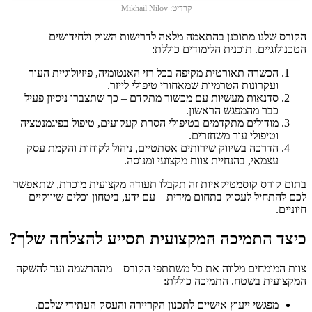
קרדיט: Mikhail Nilov
הקורס שלנו מתוכנן בהתאמה מלאה לדרישות השוק ולחידושים
הטכנולוגיים. תוכנית הלימודים כוללת:
הכשרה תאורטית מקיפה בכל רזי האנטומיה, פיזיולוגיית העור
ועקרונות הטרמיות שמאחורי טיפולי לייזר.
סדנאות מעשיות עם מכשור מתקדם – כך שתצברו ניסיון פעיל
כבר מהמפגש הראשון.
מודולים מתקדמים בטיפולי הסרת קעקועים, טיפול בפיגמנטציה
וטיפולי עור משחזרים.
הדרכה בשיווק שירותים אסתטיים, ניהול לקוחות והקמת עסק
עצמאי, בהנחיית צוות מקצועי ומנוסה.
בתום קורס קוסמטיקאיות זה תקבלו תעודה מקצועית מוכרת, שתאפשר
לכם להתחיל לעסוק בתחום מידית – עם ידע, ביטחון וכלים שיווקיים
חיוניים.
כיצד התמיכה המקצועית תסייע להצלחה שלך?
צוות המומחים מלווה את כל משתתפי הקורס – מההרשמה ועד להשקה
המקצועית בשטח. התמיכה כוללת:
מפגשי ייעוץ אישיים לתכנון הקריירה והעסק העתידי שלכם.