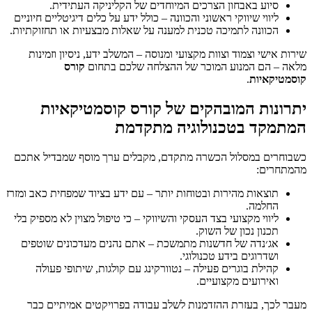
סיוע באבחון הצרכים המיוחדים של הקליניקה העתידית.
ליווי שיווקי ראשוני והכוונה – כולל ידע על כלים דיגיטליים חיוניים
הכוונה לתמיכה טכנית למענה על שאלות מבצעיות או תחזוקתיות.
שירות אישי וצמוד וצוות מקצועי ומנוסה – המשלב ידע, ניסיון וזמינות
מלאה – הם המנוע המוכר של ההצלחה שלכם בתחום
קורס
קוסמטיקאיות
.
יתרונות המובהקים של קורס קוסמטיקאיות
המתמקד בטכנולוגיה מתקדמת
כשבוחרים במסלול הכשרה מתקדם, מקבלים ערך מוסף שמבדיל אתכם
מהמתחרים:
תוצאות מהירות ובטוחות יותר – עם ידע בציוד שמפחית כאב ומזרז
החלמה.
ליווי מקצועי בצד העסקי והשיווקי – כי טיפול מצוין לא מספיק בלי
תכנון נכון של השוק.
אג׳נדה של חדשנות מתמשכת – אתם נהנים מעדכונים שוטפים
ושדרוגים בידע טכנולוגי.
קהילת בוגרים פעילה – נטוורקינג עם קולגות, שיתופי פעולה
ואירועים מקצועיים.
מעבר לכך, בעזרת ההזדמנות לשלב עבודה בפרויקטים אמיתיים כבר