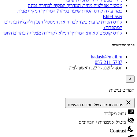
מכשיר אפילציה מחיר: המדריך המקיף לבחירה נכונה
כמה עולה קורס הסרת שיער בלייזר? המדריך המקיף מבית
EliteLaser
קורס הסרת שיער: כיצד לבחור את המסלול הנכון ולהצליח בתחום
המתפתח?
קורס קוסמטיקאיות: המדריך המלא לקריירה מצליחה בתחום היופי
פרטי התקשרות
hadash@mail.ru
055-211-5787
יוסף לישנסקי 27, ראשון לציון
תפריט נגישות
close
פתיחה וסגירה של תפריט הנגישות
keyboard
ניווט מקלדת
visibility_off
ביטול אנימציות / הבהובים
nights_stay
Contrast