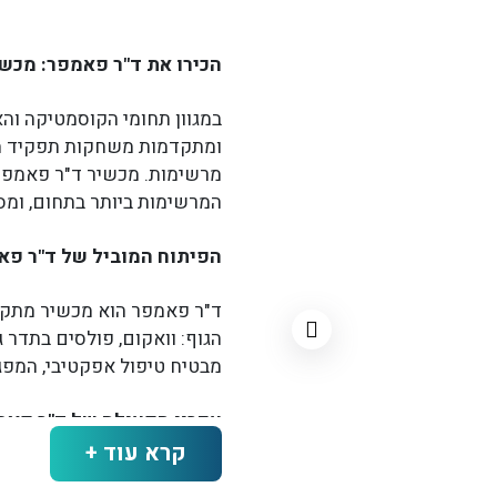
הכירו את ד"ר פאמפר: מכשיר
במגוון תחומי הקוסמטיקה והא
ומתקדמות משחקות תפקיד מר
מרשימות. מכשיר ד"ר פאמפר 
המרשימות ביותר בתחום, ומספ
הפיתוח המוביל של ד"ר פא
ד"ר פאמפר הוא מכשיר מתקד
הגוף: וואקום, פולסים בתדר ג
מבטיח טיפול אפקטיבי, המפג
עקרון הפעולה של ד"ר פאמ
קרא עוד +
המכשיר פועל באמצעות טכנול