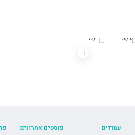
שמביאה לפעולה עמוקה ויעי
הוואקום יוצרת לחץ מבוקר ב
מרגיעה.
בנוסף לכך, פולסים בתדר גב
ומעמיק, תוך שיפור זרימת הדם,
היתרונות הבולטים של ד"ר
יעילות גבוהה
: שילוב ש
טיפול לא פולשני
: ללא 
החלמה.
בטיחות
: עומד בתקנים ה
מגוון טיפולים
: מתאים ל
למגוון בעיות.
התאמה אישית
: מספר 
מטופל.
עמודים
פוסטים אחרונים
פר
תוצאות מרשימות אחרי הטי