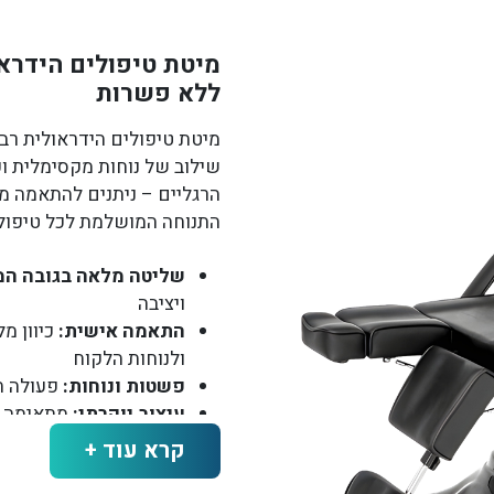
מיטת טיפולים הידראו
ללא פשרות
מיטת טיפולים הידראולית רב
שילוב של נוחות מקסימלית וע
הרגליים – ניתנים להתאמה 
התנוחה המושלמת לכל טיפול.
שליטה מלאה בגובה המ
ויציבה
התאמה אישית:
כיוון מ
ולנוחות הלקוח
פשטות ונוחות:
פעולה ח
עיצוב יוקרתי:
מתאימה ל
פונקציונליות עם קלאסיו
קרא עוד +
צבעים זמינים:
שחור / ל