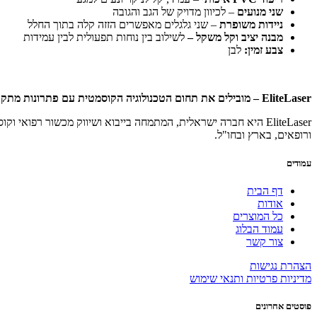
שני מנועים
– לכיוון מדויק של הגב והגובה
ניידות משופרת
– שני גלגלים מאפשרים הזזה קלה בתוך החלל
מבנה יציב וקל משקל –
לשילוב בין נוחות תפעולית לבין עמידות
צבע זמין:
לבן
EliteLaser – מובילים את תחום הטכנולוגיה הקוסמטית עם פתרונות מתקדמים
EliteLaser היא חברה ישראלית, המתמחה בייבוא ושיווק מכשור רפו
ורופאים, בארץ ובחו"ל.
עמודים
דף הבית
אודות
כל המוצרים
עמוד הבלוג
צור קשר
הצהרת נגישות
מדיניות פרטיות ותנאי שימוש
פוסטים אחרונים