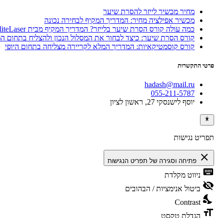
מחיר מכשיר לייזר להסרת שיער
מכשיר אפילציה מחיר: המדריך המקיף לבחירה נכונה
כמה עולה קורס הסרת שיער בלייזר? המדריך המקיף מבית EliteLaser
קורס הסרת שיער: כיצד לבחור את המסלול הנכון ולהצליח בתחום 
קורס קוסמטיקאיות: המדריך המלא לקריירה מצליחה בתחום היופי
פרטי התקשרות
hadash@mail.ru
055-211-5787
יוסף לישנסקי 27, ראשון לציון
תפריט נגישות
close
פתיחה וסגירה של תפריט הנגישות
keyboard
ניווט מקלדת
visibility_off
ביטול אנימציות / הבהובים
nights_stay
Contrast
format_size
הגדלת טקסט