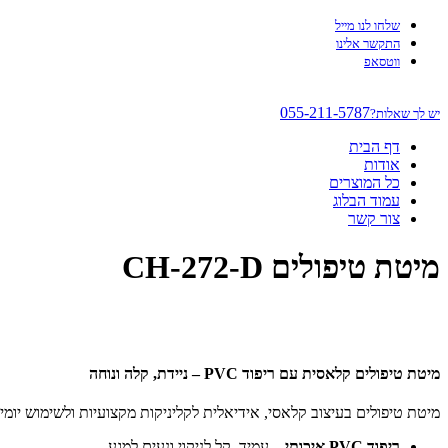
שלחו לנו מייל
התקשר אלינו
ווטסאפ
055-211-5787
יש לך שאלות?
דף הבית
אודות
כל המוצרים
עמוד הבלוג
צור קשר
מיטת טיפולים CH-272-D
מיטת טיפולים קלאסית עם ריפוד PVC – ניידת, קלה ונוחה
מיטת טיפולים בעיצוב קלאסי, אידיאלית לקליניקות מקצועיות ולשימוש יומיומ
ריפוד PVC איכותי
– עמיד, קל לניקוי ונעים למגע