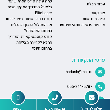
כמה עולה קורס הסרת שיער
עמוד הבלוג
בלייזר? המדריך המקיף מבית
צור קשר
EliteLaser
הצהרת נגישות
קורס הסרת שיער: כיצד לבחור
מדיניות פרטיות ותנאי שימוש
את המסלול הנכון ולהצליח
בתחום המתפתח?
קורס קוסמטיקאיות: המדריך
המלא לקריירה מצליחה
בתחום היופי
פרטי התקשרות
hadash@mail.ru
055-211-5787
יוסף לישנסקי 27, ראשון לציון
שלחו לנו מייל
התקשר אלינו
ווטסאפ