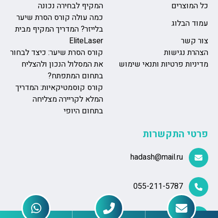
כל המוצרים
המקיף לבחירה נכונה
כמה עולה קורס הסרת שיער
עמוד הבלוג
בלייזר? המדריך המקיף מבית
צור קשר
EliteLaser
הצהרת נגישות
קורס הסרת שיער: כיצד לבחור
מדיניות פרטיות ותנאי שימוש
את המסלול הנכון ולהצליח
בתחום המתפתח?
קורס קוסמטיקאיות: המדריך
המלא לקריירה מצליחה
בתחום היופי
פרטי התקשרות
hadash@mail.ru
055-211-5787
יוסף לישנסקי 27, ראשון לציון