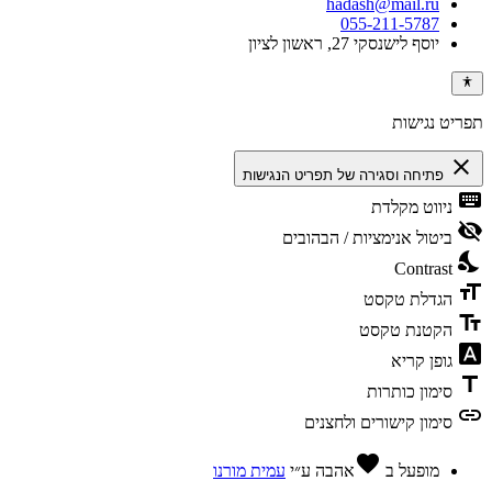
hadash@mail.ru
055-211-5787
יוסף לישנסקי 27, ראשון לציון
תפריט נגישות
close
פתיחה וסגירה של תפריט הנגישות
keyboard
ניווט מקלדת
visibility_off
ביטול אנימציות / הבהובים
nights_stay
Contrast
format_size
הגדלת טקסט
text_fields
הקטנת טקסט
font_download
גופן קריא
title
סימון כותרות
link
סימון קישורים ולחצנים
favorite
מופעל ב
אהבה
ע״י
עמית מורנו