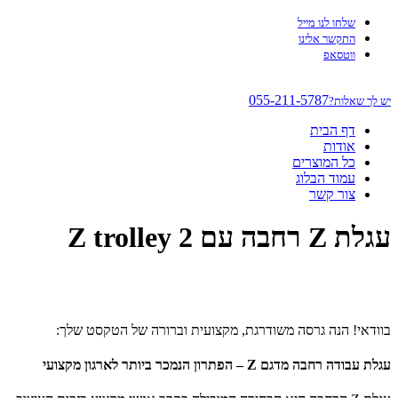
שלחו לנו מייל
התקשר אלינו
ווטסאפ
055-211-5787
יש לך שאלות?
דף הבית
אודות
כל המוצרים
עמוד הבלוג
צור קשר
עגלת Z רחבה עם 2 Z trolley
בוודאי! הנה גרסה משודרגת, מקצועית וברורה של הטקסט שלך:
עגלת עבודה רחבה מדגם Z – הפתרון הנמכר ביותר לארגון מקצועי