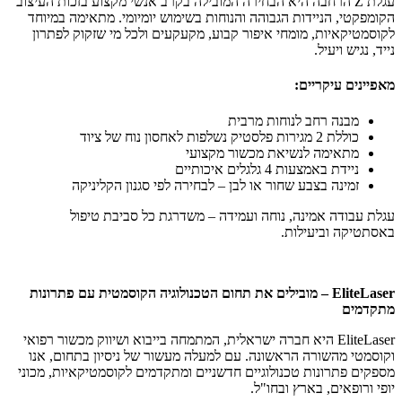
עגלת Z הרחבה היא הבחירה המובילה בקרב אנשי מקצוע בזכות העיצוב
הקומפקטי, הניידות הגבוהה והנוחות בשימוש יומיומי. מתאימה במיוחד
לקוסמטיקאיות, מומחי איפור קבוע, מקעקעים ולכל מי שזקוק לפתרון
נייד, נגיש ויעיל.
מאפיינים עיקריים:
מבנה רחב לנוחות מרבית
כוללת 2 מגירות פלסטיק נשלפות לאחסון נוח של ציוד
מתאימה לנשיאת מכשור מקצועי
ניידת באמצעות 4 גלגלים איכותיים
זמינה בצבע שחור או לבן – לבחירה לפי סגנון הקליניקה
עגלת עבודה אמינה, נוחה ועמידה – משדרגת כל סביבת טיפול
באסתטיקה וביעילות.
EliteLaser – מובילים את תחום הטכנולוגיה הקוסמטית עם פתרונות
מתקדמים
EliteLaser היא חברה ישראלית, המתמחה בייבוא ושיווק מכשור רפואי
וקוסמטי מהשורה הראשונה. עם למעלה מעשור של ניסיון בתחום, אנו
מספקים פתרונות טכנולוגיים חדשניים ומתקדמים לקוסמטיקאיות, מכוני
יופי ורופאים, בארץ ובחו"ל.