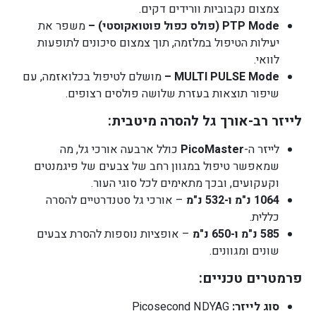
צמצום נקבוביות וורידים דקים.
PTP Mode (פולס כפול פוטואקוסטי) –
משפר את
יעילות הטיפול במלזמה, תוך צמצום סיכונים לתופעות
לוואי.
MULTI PULSE Mode –
מושלם לטיפול בכלואזמה, עם
שיפור תוצאות בעזרת שלושה פולסים רצופים.
לייזר רב-אורך גל להסרה מיטבית:
לייזר ה-
PicoMaster
כולל ארבעה אורכי גל, מה
שמאפשר טיפול במגוון רחב של צבעים של פיגמנטים
וקעקועים, ובכך מתאימים לכל סוגי העור.
1064 נ"מ ו-532 נ"מ
– אורכי גל סטנדרטיים להסרה
כללית.
585 נ"מ ו-650 נ"מ
– אופציות נוספות להסרת צבעים
שונים ומגוונים.
פרמטרים טכניים:
סוג לייזר:
Picosecond NDYAG