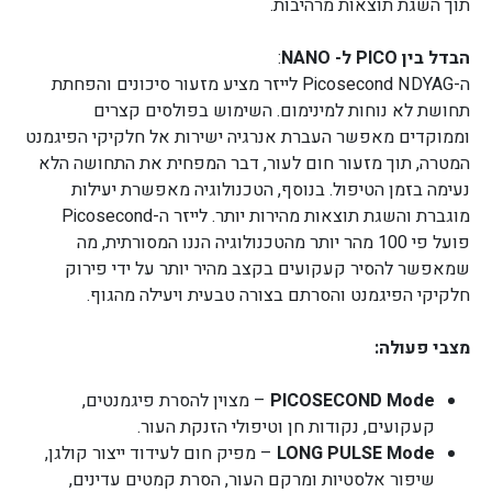
תוך השגת תוצאות מרהיבות.
הבדל בין PICO ל- NANO
:
ה-Picosecond NDYAG לייזר מציע מזעור סיכונים והפחתת
תחושת לא נוחות למינימום. השימוש בפולסים קצרים
וממוקדים מאפשר העברת אנרגיה ישירות אל חלקיקי הפיגמנט
המטרה, תוך מזעור חום לעור, דבר המפחית את התחושה הלא
נעימה בזמן הטיפול. בנוסף, הטכנולוגיה מאפשרת יעילות
מוגברת והשגת תוצאות מהירות יותר. לייזר ה-Picosecond
פועל פי 100 מהר יותר מהטכנולוגיה הננו המסורתית, מה
שמאפשר להסיר קעקועים בקצב מהיר יותר על ידי פירוק
חלקיקי הפיגמנט והסרתם בצורה טבעית ויעילה מהגוף.
מצבי פעולה:
PICOSECOND Mode
– מצוין להסרת פיגמנטים,
קעקועים, נקודות חן וטיפולי הזנקת העור.
LONG PULSE Mode
– מפיק חום לעידוד ייצור קולגן,
שיפור אלסטיות ומרקם העור, הסרת קמטים עדינים,