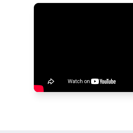
– טיפול בחדירה לעומקים בין 2 ל-8 מ"מ, מבטיח תוצאות
– אפשרות לפעולה למשך עד 12 שעות ברצף,
 ידידותי שמאפשר תפעול פשוט, עם תוכניות
בגוף.
כאב
– טיפול כמעט ללא תחושות לא נעימות, גם
– קירור מים וקרמי (פלטייה) לשמירה על
חתת תחושת חום.
ידית עם חלון קרינה רחב במיוחד (24×12 מ"מ)
לטיפול באזורים גדולים וידית עם חלון קטן (12×12 מ"מ) לאזורים
, הבטיחות והתוצאות עם מערכת
בטוח, עם תוצאות מעולות על עור הלקוחות