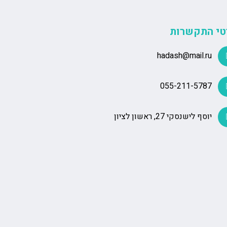
י העור והשיער, ומספק חוויית טיפול נעימה
טי התקשרות
hadash@mail.ru
055-211-5787
יוסף לישנסקי 27, ראשון לציון