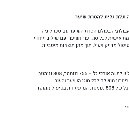
זר TEKA מציעה אבולוציה בעולם הסרת השיער עם טכנולוגיה
 אישית לכל סוגי עור ושיער. עם שילוב ייחודי
פול מדויק ויעיל, תוך מתן תוצאות מיטביות.
שילוב של שלושה אורכי גל – 755 ננומטר, 808 ננומטר
דיוד באורך גל של 808 ננומטר, המתמקדת בטיפול ממוקד
:
 העור והשיער
– טיפול מותאם אישית לכל
לוגיה מתקדמת.