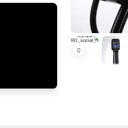
חדירה עמוקה
אופטימליות.
עבודה רציפה ואיכותית
ללא הפסקות.
ממשק מגע חכם
– ממשק
מוגדרות מראש לכל אזור 
חוויה נעימה ומינימום 
באזורים רגישים.
מערכת קירור מתקדמת
בטיחות מקסימלית ולהפ
חלון קרינה רחב וקטן –
רגישים וקטנים.
הגבירו את רמת היופי
הלייזר TEKA!
המערכת מבטיחה טיפול יעיל ו