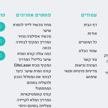
שלכם. המכשיר מתאים לכל סוג
ועמידה לאורך זמן.
עמודים
פוסטים אחרונים
פר
דף הבית
מחיר מכשיר לייזר להסרת
שיער
אודות
מכשיר אפילציה מחיר:
כל המוצרים
המדריך המקיף לבחירה
נכונה
עמוד הבלוג
כמה עולה קורס הסרת
וק
צור קשר
שיער בלייזר? המדריך
הצהרת נגישות
המקיף מבית EliteLaser
מדיניות פרטיות ותנאי
קורס הסרת שיער: כיצד
י
שימוש
לבחור את המסלול הנכון
ולהצליח בתחום
המתפתח?
קורס קוסמטיקאיות:
המדריך המלא לקריירה
מצליחה בתחום היופי