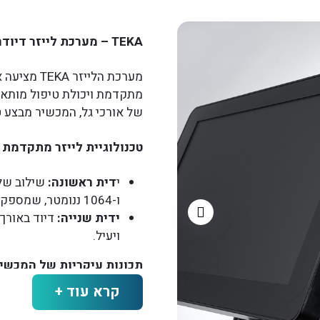
TEKA – מערכת לייזר דיודה תלת גלית להסרת שיער
מערכת הליי
מתקדמת ויכולת טיפול מותאמת
של אורכי גל, המכשיר מבצע טי
טכנולוגיית לייזר מתקדמת
י
דית ראשונה:
ו-1064 ננומטר, שמספק פתרון מושלם לכל סוגי השיער והעור.
ידית שנייה:
ויעיל.
תכונות עיקריות של המכשיר
קרא עוד +
התאמה אישית לכל סוגי
לקוח, תוך שימוש בטכנו