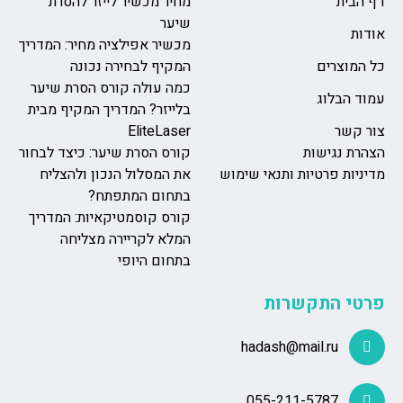
דף הבית
מחיר מכשיר לייזר להסרת
שיער
אודות
מכשיר אפילציה מחיר: המדריך
כל המוצרים
המקיף לבחירה נכונה
כמה עולה קורס הסרת שיער
עמוד הבלוג
בלייזר? המדריך המקיף מבית
צור קשר
EliteLaser
הצהרת נגישות
קורס הסרת שיער: כיצד לבחור
מדיניות פרטיות ותנאי שימוש
את המסלול הנכון ולהצליח
בתחום המתפתח?
קורס קוסמטיקאיות: המדריך
המלא לקריירה מצליחה
בתחום היופי
פרטי התקשרות
hadash@mail.ru
055-211-5787