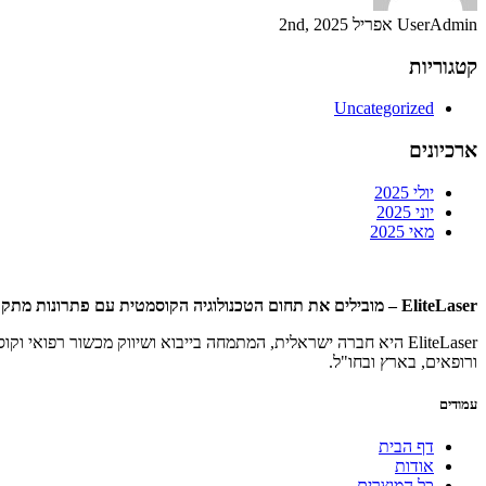
UserAdmin
אפריל 2nd, 2025
קטגוריות
Uncategorized
ארכיונים
יולי 2025
יוני 2025
מאי 2025
EliteLaser – מובילים את תחום הטכנולוגיה הקוסמטית עם פתרונות מתקדמים
EliteLaser היא חברה ישראלית, המתמחה בייבוא ושיווק מכשור רפו
ורופאים, בארץ ובחו"ל.
עמודים
דף הבית
אודות
כל המוצרים